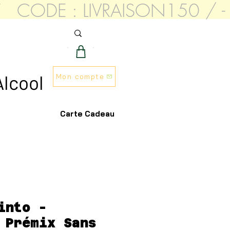
AT   CODE : LIVRAISON150 
S
Alcool
Mon compte
Carte Cadeau
into -
 Prémix Sans