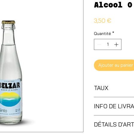
Alcool 0
Prix
3,50 €
Quantité
*
Ajouter au panier
TAUX
0,0%
INFO DE LIVR
Sur Place, A Emport
DÉTAILS D'AR
Livraison