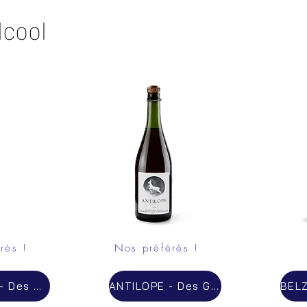
lcool
rés !
Nos préférés !
ANTIDOTE - Des Grottes- Pétillant gastronomique - sans alcool - 0.0° - 11.90€
ANTILOPE - Des Grottes- Pétillant gastronomique - sans alcool - 0.0° - 11.90€