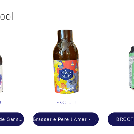
ool
!
EXCLU !
BNL - Bière Blonde Sans Alcool - 3.1€
Brasserie Père l'Amer - Eau de Nuage #5 – Bière IPA Sans Alcool - BIO - 3.6€
BROOTH