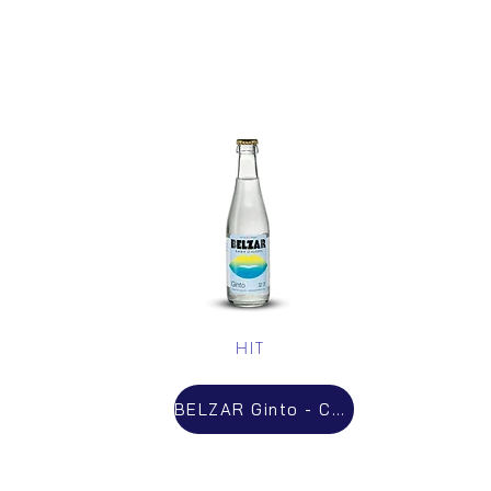
HIT
BELZAR Ginto - Cocktail Prémix Sans Alcool 0.0° - 3.5€