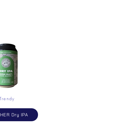
Trendy
ER Dry IPA