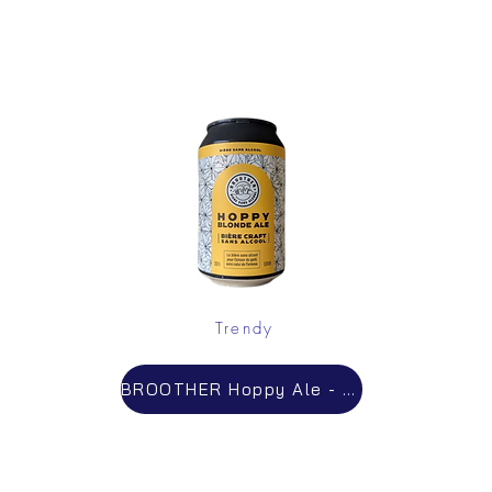
Trendy
BROOTHER Hoppy Ale - Bière Sans Alcool