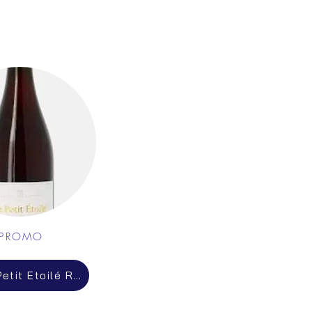
PROMO
Chavin Petit Etoilé Rouge