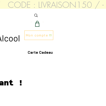
AT   CODE : LIVRAISON150 
S
Alcool
Mon compte
Carte Cadeau
ant !