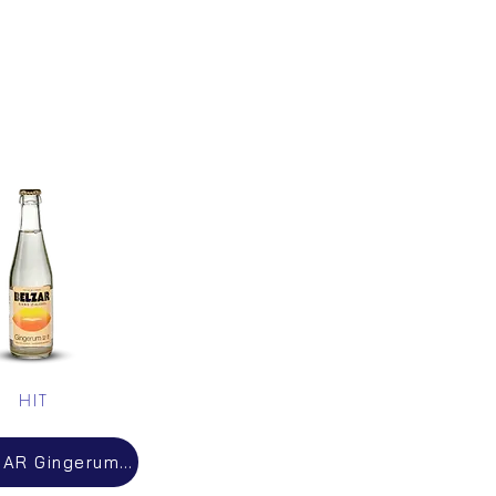
HIT
BELZAR Gingerum - Cocktail Prémix Sans Alcool 0.0° - 3.5€