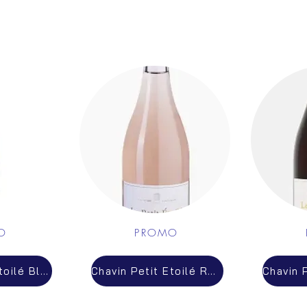
l
O
PROMO
Chavin Petit Etoilé Blanc
Chavin Petit Etoilé Rosé