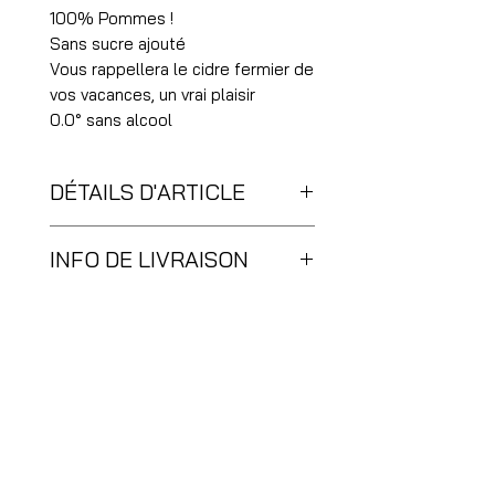
100% Pommes !
Sans sucre ajouté
Vous rappellera le cidre fermier de
vos vacances, un vrai plaisir
0.0° sans alcool
DÉTAILS D'ARTICLE
25 cL
INFO DE LIVRAISON
Sur place en boutique, en click and
collect ou en livraison