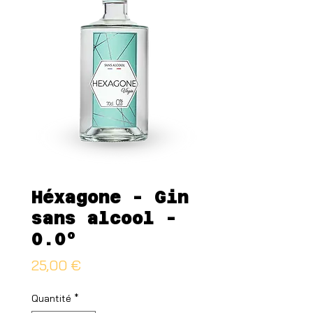
Héxagone - Gin
sans alcool -
0.0°
Prix
25,00 €
Quantité
*