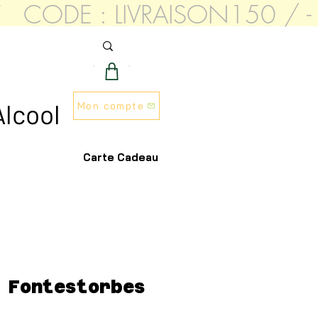
AT   CODE : LIVRAISON150 
S
Alcool
Mon compte
Carte Cadeau
 Fontestorbes