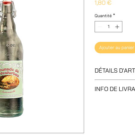
Prix
1,80 €
Quantité
*
Ajouter au panier
DÉTAILS D'AR
33 cL
INFO DE LIVR
Sur place en boutiq
livraison